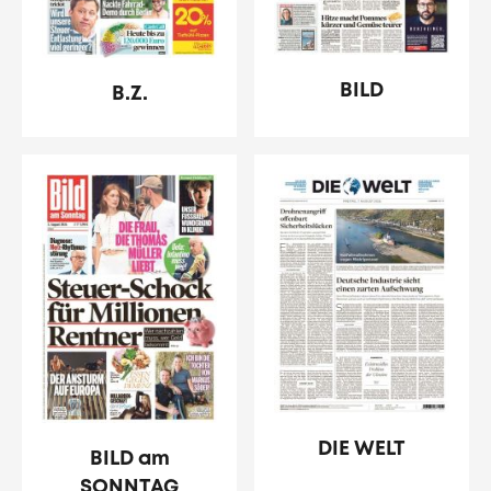
BILD
B.Z.
DIE WELT
BILD am
SONNTAG