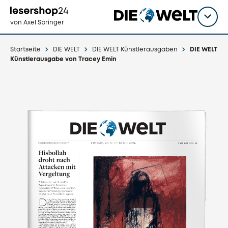
Direkt
zum
Titel
shop
von Axel Springer
Inhalt
wähl
Startseite
DIE WELT
DIE WELT Künstlerausgaben
DIE WELT
Künstlerausgabe von Tracey Emin