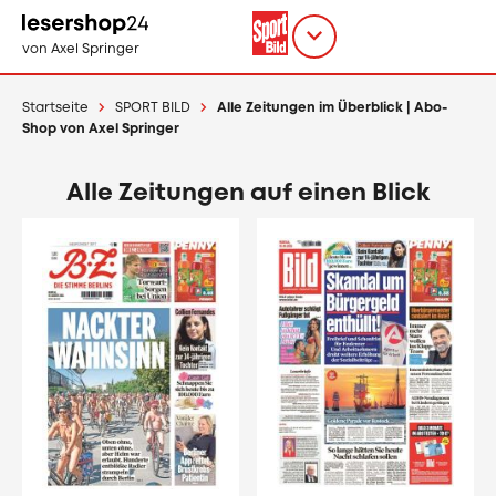
Direkt
zum
Titel
shop
von Axel Springer
Inhalt
wählen
Startseite
SPORT BILD
Alle Zeitungen im Überblick | Abo-
Shop von Axel Springer
Alle Zeitungen auf einen Blick