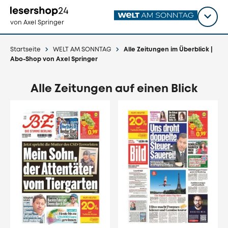
Direkt
zum
Titel
shop
von Axel Springer
Inhalt
wähl
Startseite
WELT AM SONNTAG
Alle Zeitungen im Überblick |
Abo-Shop von Axel Springer
Alle Zeitungen auf einen Blick