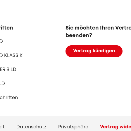
iften
Sie möchten Ihren Vertr
beenden?
LD
Vertrag kündigen
D KLASSIK
R BILD
LD
schriften
eit
Datenschutz
Privatsphäre
Vertrag wide