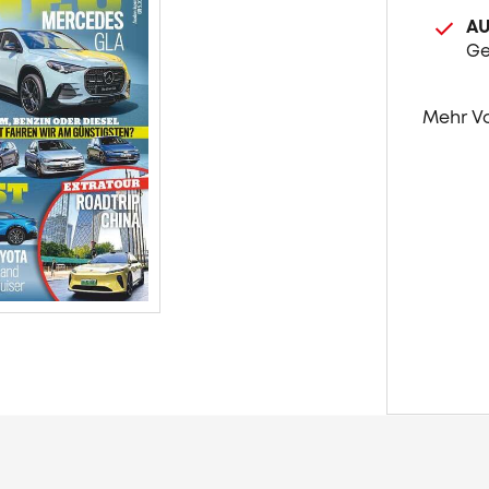
AU
Ge
Mehr V