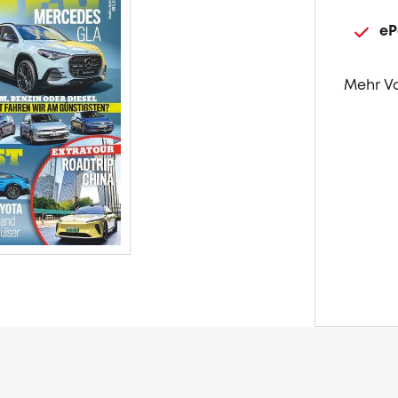
eP
Mehr V