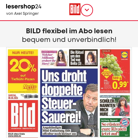
Direkt
zum
Titel
shop
von Axel Springer
Inhalt
wählen
BILD flexibel im Abo lesen
bequem und unverbindlich!