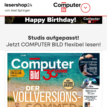
Direkt
zum
Titel
shop
von Axel Springer
Inhalt
wählen
Studis aufgepasst!
Jetzt COMPUTER BILD flexibel lesen!