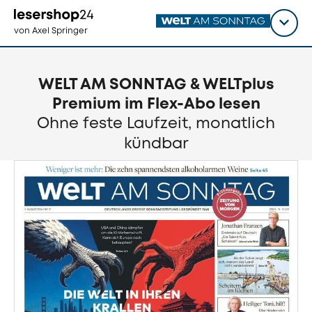
Direkt
zum
Titel
shop
von Axel Springer
Inhalt
wähl
WELT AM SONNTAG & WELTplus
Premium im Flex-Abo lesen
Ohne feste Laufzeit, monatlich
kündbar