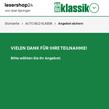
Direkt
zum
Titel
shop
von Axel Springer
Inhalt
wählen
Startseite
AUTO BILD KLASSIK
Angebot sichern
VIELEN DANK FÜR IHRE TEILNAHME!
Bitte wählen Sie Ihr Angebot: