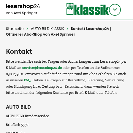
Direkt
zum
Titel
shop
von Axel Springer
Inhalt
wählen
Startseite
AUTO BILD KLASSIK
Kontakt Lesershop24 |
Offizieller Abo-Shop von Axel Springer
Kontakt
Bitte wenden Sie sich bei Fragen oder Anmerkungen zum Lesershop24 per
E-Mail an
service@lesershop24.de
oder per Telefon an die Rufnummer
030-2591-0. Antworten auf häufige Fragen rund um Abos erhalten Sie auch
in unseren
FAQ
. Haben Sie Fragen zur Bestellung, Lieferung, Verwaltung
oder Kündigung Ihrer Zeitung bzw. Zeitschrift, dann wenden Sie sich
bitte an einen der folgenden Kontakte per Brief, E-Mail oder Telefon.
AUTO BILD
AUTO BILD Kundenservice
Brieffach 5530