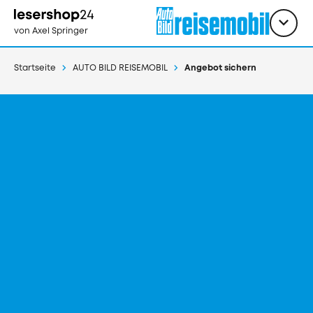
Direkt
zum
Titel
shop
von Axel Springer
Inhalt
wähl
Startseite
AUTO BILD REISEMOBIL
Angebot sichern