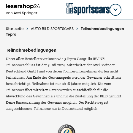
Direkt
zum
Titel
shop
von Axel Springer
Inhalt
wählen
Startseite
AUTO BILD SPORTSCARS
Teilnahmebedingungen
Tepro
Teilnahmebedingungen
Unter allen Bestellern verlosen wir 3 Tepro Gasgrills IRVINE!
Teilnahmeschluss ist der 31.08.2024. Mitarbeiter der Axel Springer
Deutschland GmbH und von deren Tochterunternehmen dürfen nicht
teilnehmen. Am Ende des Gewinnspiels wird der Gewinner schriftlich
benachrichtigt. Teilnahme ist nur ab 18 Jahren möglich. Die vom
Teilnehmer übermittelten Daten werden ausschließlich für die
Abwicklung des Gewinnspiels und für die Zustellung der BILD genutzt.
Keine Barauszahlung des Gewinns möglich. Der Rechtsweg ist
ausgeschlossen. Teilnahme nur in Deutschland möglich