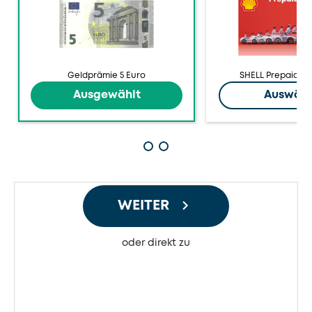
Prämie
Prämie
Geldprämie
SHELL
5
Prepaid
Euro
Card
anzeigen
5
Geldprämie 5 Euro
SHELL Prepaid Ca
Euro
Ausgewählt
Auswäh
anzeigen
1
2
von
von
2
2
WEITER
oder direkt zu