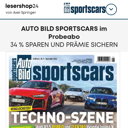
Direkt
zum
Titel
shop
von Axel Springer
Inhalt
wählen
AUTO BILD SPORTSCARS im
Probeabo
34 % SPAREN UND PRÄMIE SICHERN