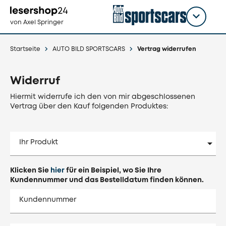
Direkt
zum
Titel
shop
von Axel Springer
Inhalt
wählen
Startseite
AUTO BILD SPORTSCARS
Vertrag widerrufen
Widerruf
Hiermit widerrufe ich den von mir abgeschlossenen
Vertrag über den Kauf folgenden Produktes:
Ihr Produkt
Klicken Sie
hier
für ein Beispiel, wo Sie Ihre
Kundennummer und das Bestelldatum finden können.
Kundennummer