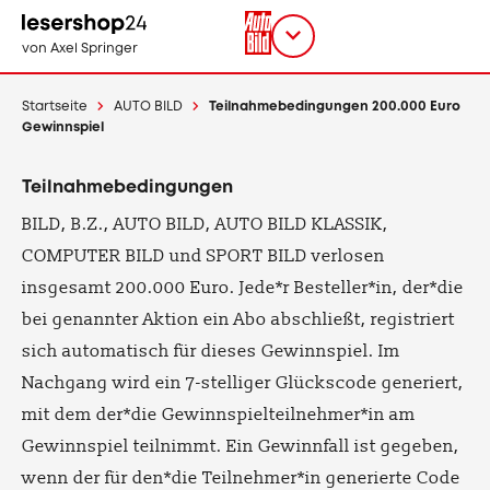
Direkt
zum
Titel
shop
von Axel Springer
Inhalt
wählen
Startseite
AUTO BILD
Teilnahmebedingungen 200.000 Euro
Gewinnspiel
Teilnahmebedingungen
BILD, B.Z., AUTO BILD, AUTO BILD KLASSIK,
COMPUTER BILD und SPORT BILD verlosen
insgesamt 200.000 Euro. Jede*r Besteller*in, der*die
bei genannter Aktion ein Abo abschließt, registriert
sich automatisch für dieses Gewinnspiel. Im
Nachgang wird ein 7-stelliger Glückscode generiert,
mit dem der*die Gewinnspielteilnehmer*in am
Gewinnspiel teilnimmt. Ein Gewinnfall ist gegeben,
wenn der für den*die Teilnehmer*in generierte Code