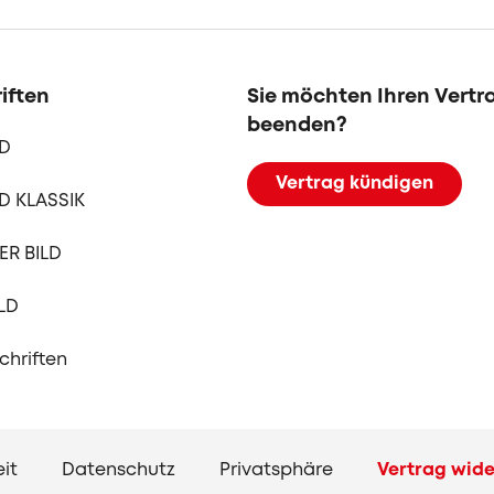
iften
Sie möchten Ihren Vertr
beenden?
LD
Vertrag kündigen
D KLASSIK
R BILD
LD
schriften
eit
Datenschutz
Privatsphäre
Vertrag wide