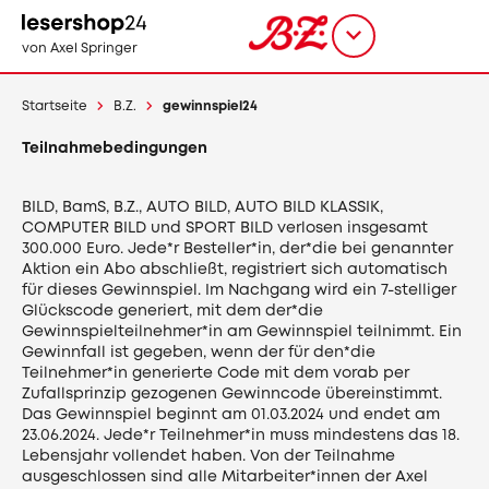
Direkt
zum
Titel
shop
von Axel Springer
Inhalt
wählen
Startseite
B.Z.
gewinnspiel24
Teilnahmebedingungen
BILD, BamS, B.Z., AUTO BILD, AUTO BILD KLASSIK,
COMPUTER BILD und SPORT BILD verlosen insgesamt
300.000 Euro. Jede*r Besteller*in, der*die bei genannter
Aktion ein Abo abschließt, registriert sich automatisch
für dieses Gewinnspiel. Im Nachgang wird ein 7-stelliger
Glückscode generiert, mit dem der*die
Gewinnspielteilnehmer*in am Gewinnspiel teilnimmt. Ein
Gewinnfall ist gegeben, wenn der für den*die
Teilnehmer*in generierte Code mit dem vorab per
Zufallsprinzip gezogenen Gewinncode übereinstimmt.
Das Gewinnspiel beginnt am 01.03.2024 und endet am
23.06.2024. Jede*r Teilnehmer*in muss mindestens das 18.
Lebensjahr vollendet haben. Von der Teilnahme
ausgeschlossen sind alle Mitarbeiter*innen der Axel