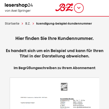
Direkt
zum
Titel
shop
von Axel Springer
Inhalt
wählen
Startseite
B.Z.
kuendigung-beispiel-kundennummer
Hier finden Sie Ihre Kundennummer.
Es handelt sich um ein Beispiel und kann für Ihren
Titel in der Darstellung abweichen.
Im Begrüßungsschreiben zu Ihrem Abonnement