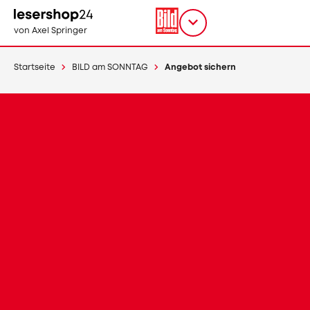
Direkt
zum
Titel
shop
von Axel Springer
Inhalt
wählen
Startseite
BILD am SONNTAG
Angebot sichern