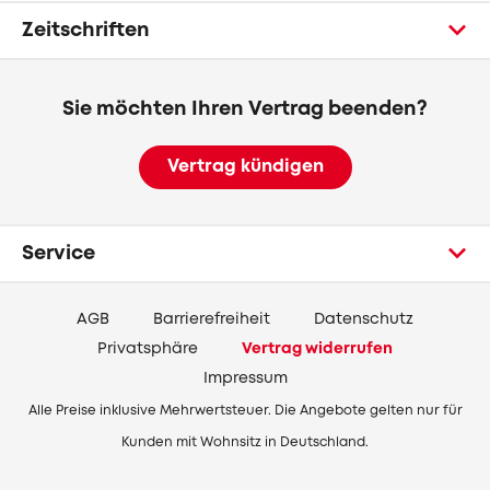
Zeitschriften
Sie möchten Ihren Vertrag beenden?
Vertrag kündigen
Service
AGB
Barrierefreiheit
Datenschutz
Privatsphäre
Vertrag widerrufen
Impressum
Alle Preise inklusive Mehrwertsteuer. Die Angebote gelten nur für
Kunden mit Wohnsitz in Deutschland.