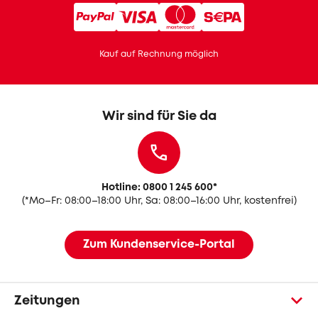
Kauf auf Rechnung möglich
Wir sind für Sie da
Hotline: 0800 1 245 600
*
(
*Mo–Fr: 08:00–18:00 Uhr, Sa: 08:00–16:00 Uhr, kostenfrei)
Zum Kundenservice-Portal
Zeitungen