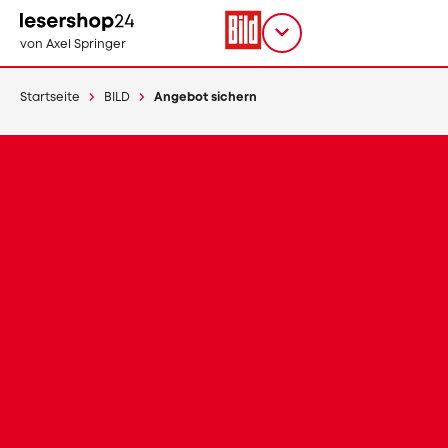
Direkt
zum
Titel
shop
von Axel Springer
Inhalt
wählen
Startseite
BILD
Angebot sichern