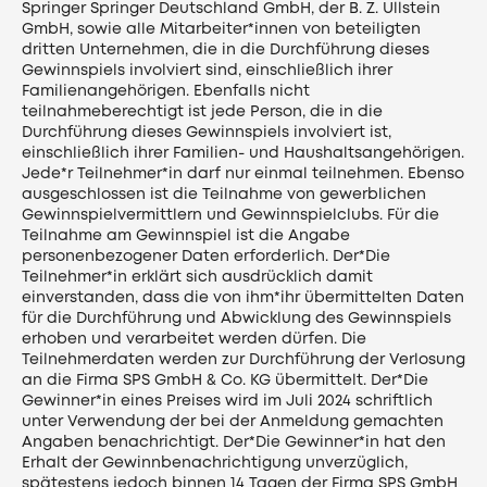
Springer Springer Deutschland GmbH, der B. Z. Ullstein
GmbH, sowie alle Mitarbeiter*innen von beteiligten
dritten Unternehmen, die in die Durchführung dieses
Gewinnspiels involviert sind, einschließlich ihrer
Familienangehörigen. Ebenfalls nicht
teilnahmeberechtigt ist jede Person, die in die
Durchführung dieses Gewinnspiels involviert ist,
einschließlich ihrer Familien- und Haushaltsangehörigen.
Jede*r Teilnehmer*in darf nur einmal teilnehmen. Ebenso
ausgeschlossen ist die Teilnahme von gewerblichen
Gewinnspielvermittlern und Gewinnspielclubs. Für die
Teilnahme am Gewinnspiel ist die Angabe
personenbezogener Daten erforderlich. Der*Die
Teilnehmer*in erklärt sich ausdrücklich damit
einverstanden, dass die von ihm*ihr übermittelten Daten
für die Durchführung und Abwicklung des Gewinnspiels
erhoben und verarbeitet werden dürfen. Die
Teilnehmerdaten werden zur Durchführung der Verlosung
an die Firma SPS GmbH & Co. KG übermittelt. Der*Die
Gewinner*in eines Preises wird im Juli 2024 schriftlich
unter Verwendung der bei der Anmeldung gemachten
Angaben benachrichtigt. Der*Die Gewinner*in hat den
Erhalt der Gewinnbenachrichtigung unverzüglich,
spätestens jedoch binnen 14 Tagen der Firma SPS GmbH