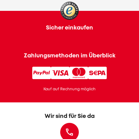
Sicher einkaufen
Zahlungsmethoden im Überblick
Kauf auf Rechnung möglich
Wir sind für Sie da