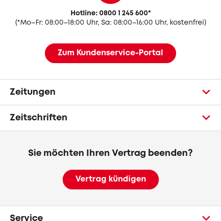
Hotline: 0800 1 245 600
*
(
*Mo–Fr: 08:00–18:00 Uhr, Sa: 08:00–16:00 Uhr, kostenfrei)
Zum Kundenservice-Portal
Zeitungen
Zeitschriften
Sie möchten Ihren Vertrag beenden?
Vertrag kündigen
Service