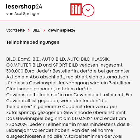
Direkt
zum
Titel
shop
von Axel Springer
Inhalt
wählen
Startseite
BILD
gewinnspiel24
Teilnahmebedingungen
BILD, BamS, B.Z., AUTO BILD, AUTO BILD KLASSIK,
COMPUTER BILD und SPORT BILD verlosen insgesamt
300.000 Euro. Jede*r Besteller*in, der*die bei genannter
Aktion ein Abo abschließt, registriert sich automatisch
für dieses Gewinnspiel. Im Nachgang wird ein 7-stelliger
Glückscode generiert, mit dem der*die
Gewinnspielteilnehmer*in am Gewinnspiel teilnimmt. Ein
Gewinnfall ist gegeben, wenn der für den*die
Teilnehmer*in generierte Code mit dem vorab per
Zufallsprinzip gezogenen Gewinncode übereinstimmt.
Das Gewinnspiel beginnt am 01.03.2024 und endet am
23.06.2024. Jede*r Teilnehmer*in muss mindestens das 18.
Lebensjahr vollendet haben. Von der Teilnahme
ausgeschlossen sind alle Mitarbeiter*innen der Axel