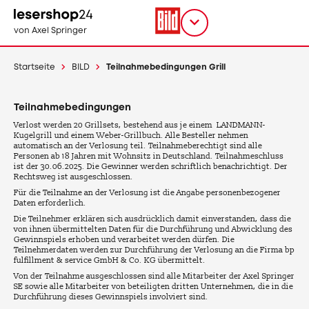
Direkt
zum
Titel
shop
von Axel Springer
Inhalt
wählen
Startseite
BILD
Teilnahmebedingungen Grill
Teilnahmebedingungen
Verlost werden 20 Grillsets, bestehend aus je einem LANDMANN-
Kugelgrill und einem Weber-Grillbuch. Alle Besteller nehmen
automatisch an der Verlosung teil. Teilnahmeberechtigt sind alle
Personen ab 18 Jahren mit Wohnsitz in Deutschland. Teilnahmeschluss
ist der 30.06.2025. Die Gewinner werden schriftlich benachrichtigt. Der
Rechtsweg ist ausgeschlossen.
Für die Teilnahme an der Verlosung ist die Angabe personenbezogener
Daten erforderlich.
Die Teilnehmer erklären sich ausdrücklich damit einverstanden, dass die
von ihnen übermittelten Daten für die Durchführung und Abwicklung des
Gewinnspiels erhoben und verarbeitet werden dürfen. Die
Teilnehmerdaten werden zur Durchführung der Verlosung an die Firma bp
fulfillment & service GmbH & Co. KG übermittelt.
Von der Teilnahme ausgeschlossen sind alle Mitarbeiter der Axel Springer
SE sowie alle Mitarbeiter von beteiligten dritten Unternehmen, die in die
Durchführung dieses Gewinnspiels involviert sind.