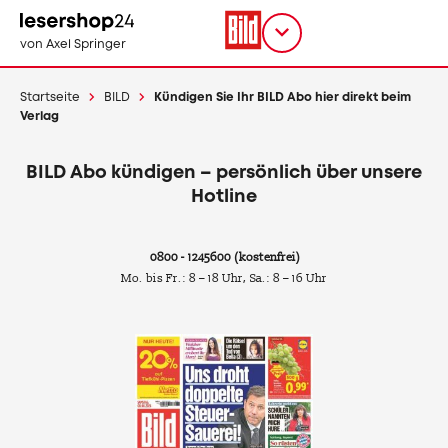
Direkt
zum
Titel
shop
von Axel Springer
Inhalt
wählen
Startseite
BILD
Kündigen Sie Ihr BILD Abo hier direkt beim
Verlag
BILD
Abo kündigen – persönlich über unsere
Hotline
0800 - 1245600
(kostenfrei)
Mo. bis Fr.: 8 – 18 Uhr, Sa.: 8 – 16 Uhr