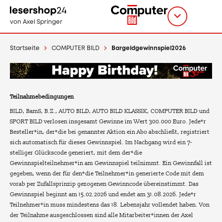
Direkt
zum
Titel
shop
von Axel Springer
Inhalt
wählen
Startseite
COMPUTER BILD
Bargeldgewinnspiel2026
Teilnahmebedingungen
BILD, BamS, B.Z., AUTO BILD, AUTO BILD KLASSIK, COMPUTER BILD und
SPORT BILD verlosen insgesamt Gewinne im Wert 300.000 Euro. Jede*r
Besteller*in, der*die bei genannter Aktion ein Abo abschließt, registriert
sich automatisch für dieses Gewinnspiel. Im Nachgang wird ein 7-
stelliger Glückscode generiert, mit dem der*die
Gewinnspielteilnehmer*in am Gewinnspiel teilnimmt. Ein Gewinnfall ist
gegeben, wenn der für den*die Teilnehmer*in generierte Code mit dem
vorab per Zufallsprinzip gezogenen Gewinncode übereinstimmt. Das
Gewinnspiel beginnt am 15.02.2026 und endet am 31.08.2026. Jede*r
Teilnehmer*in muss mindestens das 18. Lebensjahr vollendet haben. Von
der Teilnahme ausgeschlossen sind alle Mitarbeiter*innen der Axel