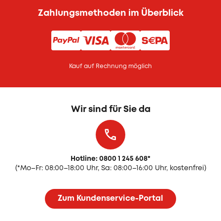
Zahlungsmethoden im Überblick
Kauf auf Rechnung möglich
Wir sind für Sie da
Hotline: 0800 1 245 608
*
(
*Mo–Fr: 08:00–18:00 Uhr, Sa: 08:00–16:00 Uhr, kostenfrei)
Zum Kundenservice-Portal