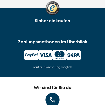
Sicher einkaufen
Zahlungsmethoden im Überblick
Kauf auf Rechnung möglich
Wir sind für Sie da