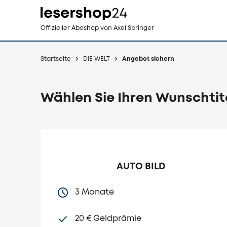
Direkt
Offizieller Aboshop
von Axel Springer
zum
Inhalt
Startseite
DIE WELT
Angebot sichern
Wählen Sie Ihren Wunschtite
AUTO BILD
3 Monate
20 € Geldprämie