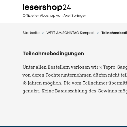
Direkt
Offizieller Aboshop
von Axel Springer
zum
Inhalt
Startseite
WELT AM SONNTAG Kompakt
Teilnahmebed
Teilnahmebedingungen
Unter allen Bestellern verlosen wir 3 Tepro Ga
von deren Tochterunternehmen dürfen nicht tei
18 Jahren möglich. Die vom Teilnehmer übermitt
genutzt. Keine Barauszahlung des Gewinns mög