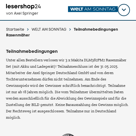
Direkt
zum
Titel
shop
von Axel Springer
Inhalt
wähl
Startseite
WELT AM SONNTAG
Teilnahmebedingungen
Rasenmäher
Teilnahmebedingungen
Unter allen Bestellern verlosen wir 3 x Makita DLM382PM2 Rasenmäher
Set (mit Akku und Ladegerät)! Teilnahmeschluss ist der 31.05.2025.
Mitarbeiter der Axel Springer Deutschland GmbH und von deren
Tochterunternehmen dürfen nicht teilnehmen. Am Ende des
Gewinnspiels wird der Gewinner schriftlich benachrichtigt. Teilnahme
ist nur ab 18 Jahren möglich. Die vom Teilnehmer übermittelten Daten
werden ausschließlich für die Abwicklung des Gewinnspiels und für die
Zustellung der BILD genutzt. Keine Barauszahlung des Gewinns möglich.
Der Rechtsweg ist ausgeschlossen. Teilnahme nur in Deutschland
möglich.